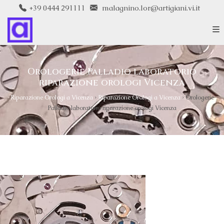
+39 0444 291111
malagnino.lor@artigiani.vi.it
Orologerie Palladio laboratorio
riparazione orologi Vicenza
Riparazione Orologi a Vicenza
›
Riparazione Orologi a Vicenza
›
Orologerie
Palladio laboratorio riparazione orologi Vicenza