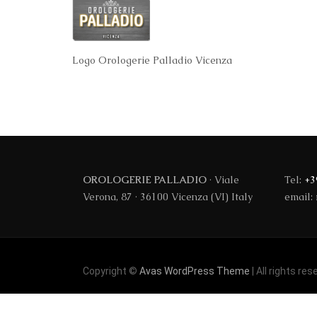
Logo Orologerie Palladio Vicenza
OROLOGERIE PALLADIO
· Viale
Tel:
+3
Verona, 87 · 36100 Vicenza (VI) Italy
email:
Copyright ©
Avas WordPress Theme
| All rights res