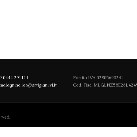
9 0444 291111
Partita IVA 02805690241
malagnino.lor@artigiani.vi.it
Cod. Fisc. MLGLNZ58E26L42
erved.