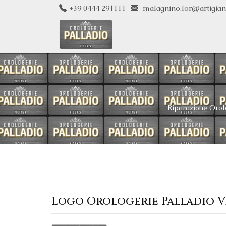
+39 0444 291111
malagnino.lor@artigiani.
Riparazione Orol
Logo Orologerie Palladio 